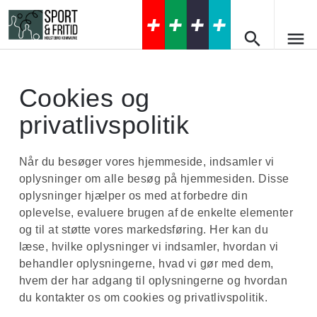
search
menu
Forside
search
Cookies og
Nyheder
privatlivspolitik
Seneste nyt
Om os
Kontakt
Åbningstider i Svømmehallen
Når du besøger vores hjemmeside, indsamler vi
oplysninger om alle besøg på hjemmesiden. Disse
Find vej
Priser
oplysninger hjælper os med at forbedre din
Ordensregler
oplevelse, evaluere brugen af ​​de enkelte elementer
og til at støtte vores markedsføring. Her kan du
Bassiner
læse, hvilke oplysninger vi indsamler, hvordan vi
Svømmebassin
behandler oplysningerne, hvad vi gør med dem,
Faciliteter
hvem der har adgang til oplysningerne og hvordan
Varmtvandsbassin
Foyer
Aktiviteter
du kontakter os om cookies og privatlivspolitik.
Babybassin
Cafémiljø