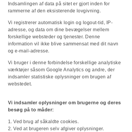
Glemte sager
Indsamlingen af ​​data på sitet er gjort inden for
Omklædningsrum
rammerne af den eksisterende lovgivning.
Tag din baby med i svømmehal
Vi registrerer automatisk login og logout-tid, IP-
Handicapvenlig svømmehal
adresse, og data om dine bevægelser mellem
Tag din baby med i svømmehallen
forskellige websteder og tjenester. Denne
information vil ikke blive sammensat med dit navn
og e-mail-adresse.
Vi bruger i denne forbindelse forskellige analytiske
værktøjer såsom Google Analytics og andre, der
indsamler statistiske oplysninger om brugen af ​​
webstedet.
Vi indsamler oplysninger om brugerne og deres
besøg på to måder:
1. Ved brug af såkaldte cookies.
2. Ved at brugeren selv afgiver oplysninger.