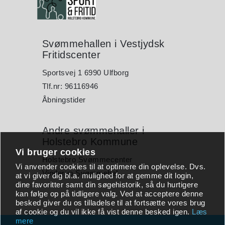
Svømmehallen i Vestjydsk
Fritidscenter
Sportsvej 1 6990 Ulfborg
Tlf.nr: 96116946
Åbningstider
Andre svømmehaller i
Holstebro Kommune
Vi bruger cookies
Holstebro Svømmecenter
Vi anvender cookies til at optimere din oplevelse. Dvs.
Vinderup Svømmehal
at vi giver dig bl.a. mulighed for at gemme dit login,
dine favoritter samt din søgehistorik, så du hurtigere
kan følge op på tidligere valg. Ved at acceptere denne
besked giver du os tilladelse til at fortsætte vores brug
af cookie og du vil ikke få vist denne besked igen.
Læs
mere