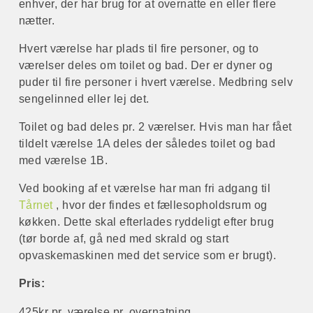
Bevægelsessal 1
enhver, der har brug for at overnatte en eller flere
Kontakt
nætter.
Bevægelsessal 2
Åbningstider
Hvert værelse har plads til fire personer, og to
Kunstgræs og baner
værelser deles om toilet og bad. Der er dyner og
puder til fire personer i hvert værelse. Medbring selv
sengelinned eller lej det.
Toilet og bad deles pr. 2 værelser. Hvis man har fået
tildelt værelse 1A deles der således toilet og bad
med værelse 1B.
Ved booking af et værelse har man fri adgang til
Tårnet
, hvor der findes et fællesopholdsrum og
køkken. Dette skal efterlades ryddeligt efter brug
(tør borde af, gå ned med skrald og start
opvaskemaskinen med det service som er brugt).
Pris:
425kr pr. værelse pr. overnatning