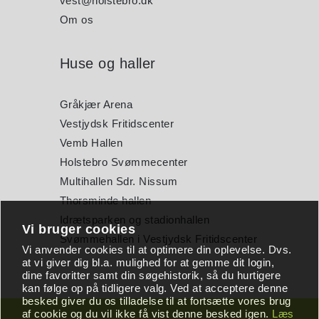
vest@holstebro.dk
Om os
Huse og haller
Gråkjær Arena
Vestjydsk Fritidscenter
Vemb Hallen
Holstebro Svømmecenter
Multihallen Sdr. Nissum
Thorsminde hallen
Idrætsparken og stadionhallen
Vi bruger cookies
Svømmehallen i Vestjydsk Fritidscenter
Vi anvender cookies til at optimere din oplevelse. Dvs.
at vi giver dig bl.a. mulighed for at gemme dit login,
dine favoritter samt din søgehistorik, så du hurtigere
kan følge op på tidligere valg. Ved at acceptere denne
besked giver du os tilladelse til at fortsætte vores brug
af cookie og du vil ikke få vist denne besked igen.
Læs