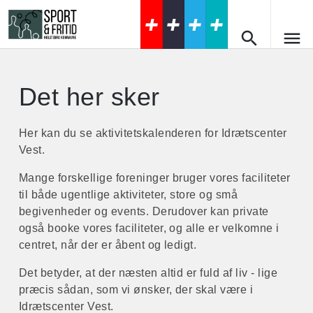
search
menu
Forside
search
Det her sker
Book baner og hallen
Book en badmintonbane
Sport og motion
Her kan du se aktivitetskalenderen for Idrætscenter
Vest.
Book en pickelball bane
Hal 1
Møder og receptioner
Book hallen som forening
Mange forskellige foreninger bruger vores faciliteter
Hal 2
Foyer
Overnatning
til både ugentlige aktiviteter, store og små
Springcenter
Multirummet
4-mands værelser
Det her sker
begivenheder og events. Derudover kan private
Styrkerum
Grupperum 1
også booke vores faciliteter, og alle er velkomne i
Tårnet
Om os
centret, når der er åbent og ledigt.
Kampsportslokaler
Grupperum 2
Praktisk
Kontakt
Bueskydning
Det betyder, at der næsten altid er fuld af liv - lige
Mødelokale 1
Åbningstider
præcis sådan, som vi ønsker, der skal være i
Billard
Mødelokale 2
Idrætscenter Vest.