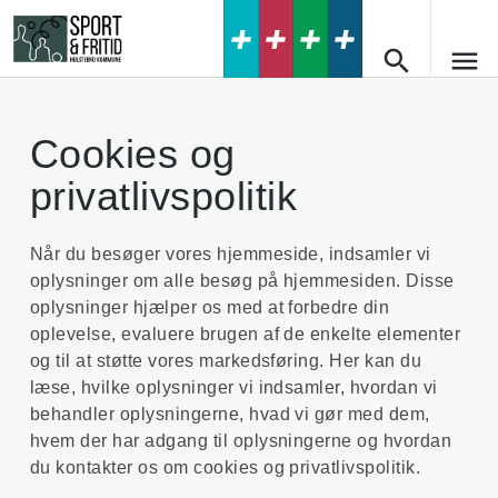
search
menu
Forside
search
Cookies og
Kontakt os
privatlivspolitik
WAS
Stadionhallen
Book en bane
Idrætsparken
Når du besøger vores hjemmeside, indsamler vi
oplysninger om alle besøg på hjemmesiden. Disse
Udviklingsprojekt - Idrætshaller til
tiden
oplysninger hjælper os med at forbedre din
oplevelse, evaluere brugen af ​​de enkelte elementer
og til at støtte vores markedsføring. Her kan du
læse, hvilke oplysninger vi indsamler, hvordan vi
behandler oplysningerne, hvad vi gør med dem,
hvem der har adgang til oplysningerne og hvordan
du kontakter os om cookies og privatlivspolitik.